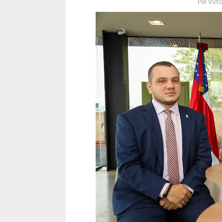
Por
Victó