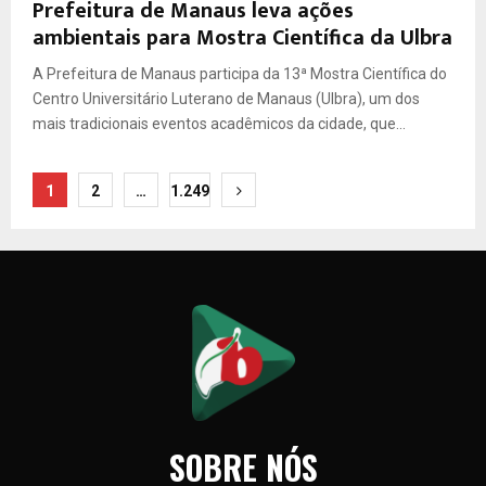
Prefeitura de Manaus leva ações
ambientais para Mostra Científica da Ulbra
A Prefeitura de Manaus participa da 13ª Mostra Científica do
Centro Universitário Luterano de Manaus (Ulbra), um dos
mais tradicionais eventos acadêmicos da cidade, que...
Paginação
1
2
…
1.249
de
posts
SOBRE NÓS