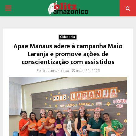
PRIMARY
MENU
Cidadania
Apae Manaus adere à campanha Maio
Laranja e promove ações de
conscientização com assistidos
Por
blitzamazonico
maio 22, 2025