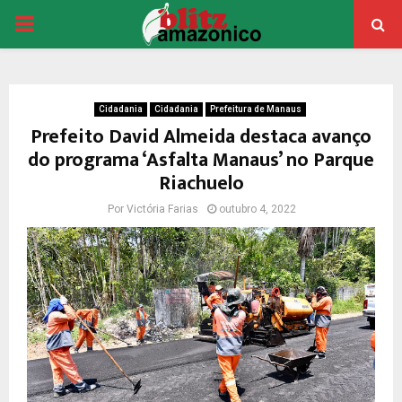
PRIMARY
MENU
Cidadania
Cidadania
Prefeitura de Manaus
Prefeito David Almeida destaca avanço
do programa ‘Asfalta Manaus’ no Parque
Riachuelo
Por
Victória Farias
outubro 4, 2022