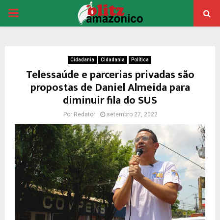
PRIMARY
MENU
Cidadania
Cidadania
Política
Telessaúde e parcerias privadas são
propostas de Daniel Almeida para
diminuir fila do SUS
Por
Redator
setembro 27, 2022