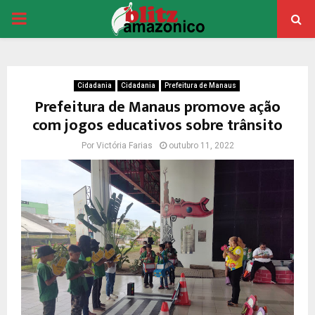
PRIMARY
MENU
Cidadania
Cidadania
Prefeitura de Manaus
Prefeitura de Manaus promove ação
com jogos educativos sobre trânsito
Por
Victória Farias
outubro 11, 2022