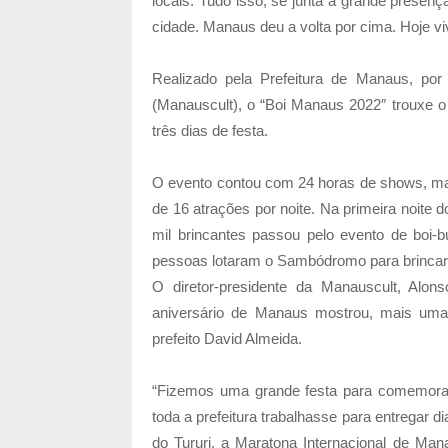
locais. Tudo isso, se junta a grande presenç
cidade. Manaus deu a volta por cima. Hoje v
Realizado pela Prefeitura de Manaus, po
(Manauscult), o “Boi Manaus 2022″ trouxe o
três dias de festa.
O evento contou com 24 horas de shows, mais
de 16 atrações por noite. Na primeira noite d
mil brincantes passou pelo evento de boi-
pessoas lotaram o Sambódromo para brincar a
O diretor-presidente da Manauscult, Alo
aniversário de Manaus mostrou, mais uma v
prefeito David Almeida.
“Fizemos uma grande festa para comemora
toda a prefeitura trabalhasse para entregar d
do Tururi, a Maratona Internacional de Ma