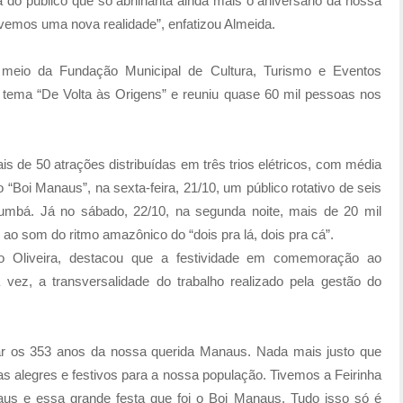
a do público que só abrilhanta ainda mais o aniversário da nossa
ivemos uma nova realidade”, enfatizou Almeida.
r meio da Fundação Municipal de Cultura, Turismo e Eventos
 tema “De Volta às Origens” e reuniu quase 60 mil pessoas nos
 de 50 atrações distribuídas em três trios elétricos, com média
o “Boi Manaus”, na sexta-feira, 21/10, um público rotativo de seis
bumbá. Já no sábado, 22/10, na segunda noite, mais de 20 mil
o som do ritmo amazônico do “dois pra lá, dois pra cá”.
nso Oliveira, destacou que a festividade em comemoração ao
ez, a transversalidade do trabalho realizado pela gestão do
r os 353 anos da nossa querida Manaus. Nada mais justo que
ias alegres e festivos para a nossa população. Tivemos a Feirinha
naus e essa grande festa que foi o Boi Manaus. Tudo isso só é