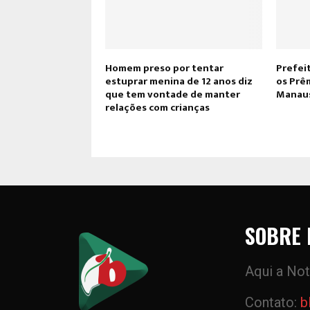
Homem preso por tentar
Prefeit
estuprar menina de 12 anos diz
os Prêm
que tem vontade de manter
Manau
relações com crianças
SOBRE 
Aqui a Not
Contato:
b