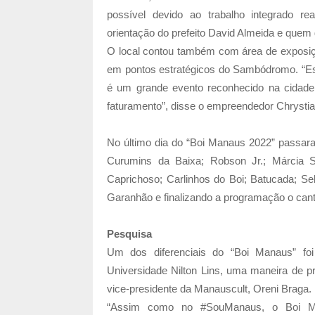
possível devido ao trabalho integrado re
orientação do prefeito David Almeida e quem
O local contou também com área de exposiç
em pontos estratégicos do Sambódromo. “Es
é um grande evento reconhecido na cidade,
faturamento”, disse o empreendedor Chryst
No último dia do “Boi Manaus 2022” passara
Curumins da Baixa; Robson Jr.; Márcia Si
Caprichoso; Carlinhos do Boi; Batucada; Se
Garanhão e finalizando a programação o cant
Pesquisa
Um dos diferenciais do “Boi Manaus” fo
Universidade Nilton Lins, uma maneira de p
vice-presidente da Manauscult, Oreni Braga.
“Assim como no #SouManaus, o Boi Ma