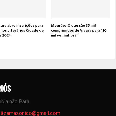
ura abre inscrições para
Mourão: ‘O que são 35 mil
ios Literários Cidade de
comprimidos de Viagra para 110
s 2024
mil velhinhos?’
NÓS
ícia não Para
litzamazonico@gmail.com