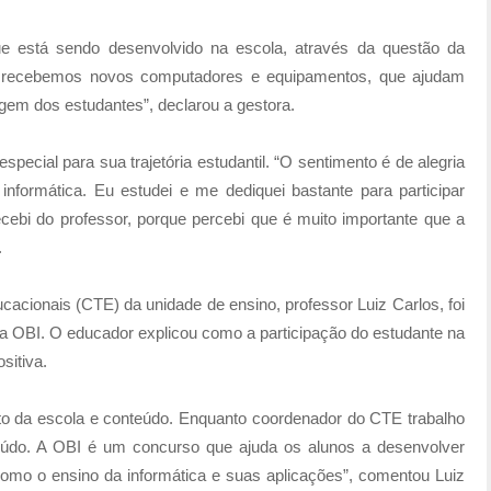
que está sendo desenvolvido na escola, através da questão da
ém recebemos novos computadores e equipamentos, que ajudam
gem dos estudantes”, declarou a gestora.
pecial para sua trajetória estudantil. “O sentimento é de alegria
nformática. Eu estudei e me dediquei bastante para participar
recebi do professor, porque percebi que é muito importante que a
.
acionais (CTE) da unidade de ensino, professor Luiz Carlos, foi
na OBI. O educador explicou como a participação do estudante na
sitiva.
to da escola e conteúdo. Enquanto coordenador do CTE trabalho
eúdo. A OBI é um concurso que ajuda os alunos a desenvolver
como o ensino da informática e suas aplicações”, comentou Luiz