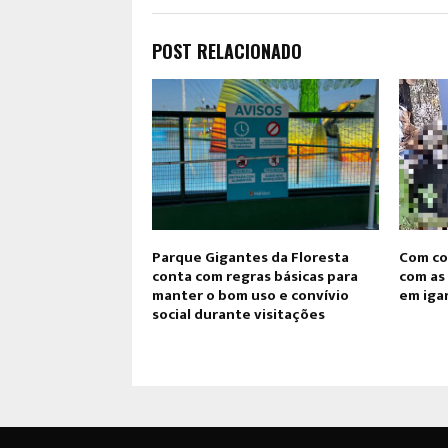
POST RELACIONADO
Parque Gigantes da Floresta
Com co
conta com regras básicas para
com as
manter o bom uso e convívio
em iga
social durante visitações