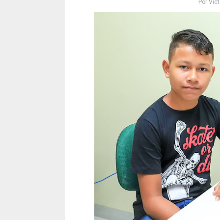
Por
Vict