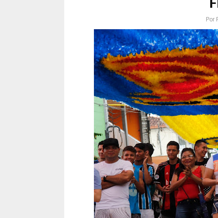
F
Por