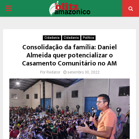
PRIMARY
MENU
Cidadania
Cidadania
Política
Consolidação da família: Daniel
Almeida quer potencializar o
Casamento Comunitário no AM
Por
Redator
setembro 30, 2022