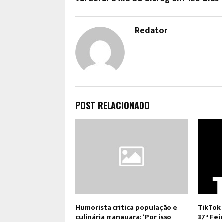
Redator
POST RELACIONADO
Humorista critica população e
TikTok
culinária manauara: ‘Por isso
37ª Fei