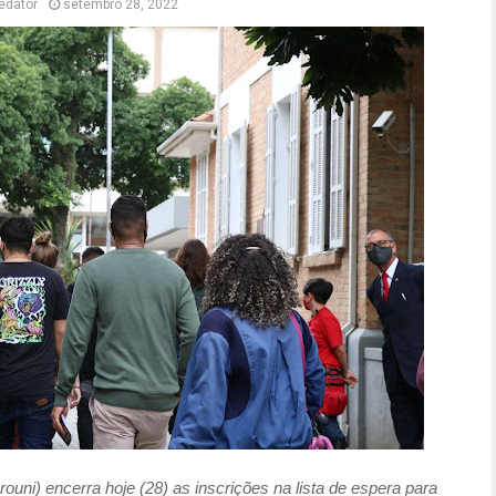
edator
setembro 28, 2022
uni) encerra hoje (28) as inscrições na lista de espera para