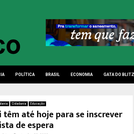
IA
POLÍTICA
BRASIL
ECONOMIA
GATA DO BLIT
dania
Cidadania
Educação
 têm até hoje para se inscrever
ista de espera