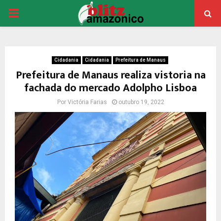
PRIMARY
MENU
Cidadania
Cidadania
Prefeitura de Manaus
Prefeitura de Manaus realiza vistoria na
fachada do mercado Adolpho Lisboa
Por
Victória Farias
outubro 19, 2022