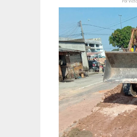
Por
Victó