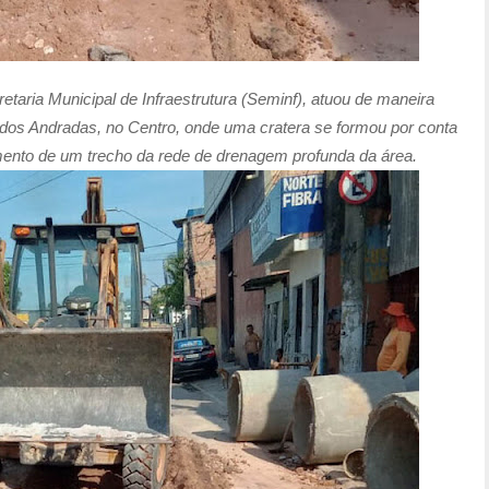
etaria Municipal de Infraestrutura (Seminf), atuou de maneira
ua dos Andradas, no Centro, onde uma cratera se formou por conta
ento de um trecho da rede de drenagem profunda da área.