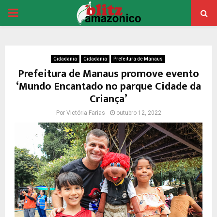
PRIMARY
MENU
Cidadania
Cidadania
Prefeitura de Manaus
Prefeitura de Manaus promove evento
‘Mundo Encantado no parque Cidade da
Criança’
Por
Victória Farias
outubro 12, 2022