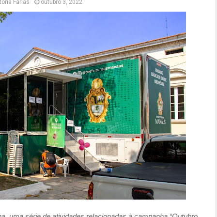
tória Farias
outubro 3, 2022
na, uma série de atividades relacionadas à campanha “Outubro