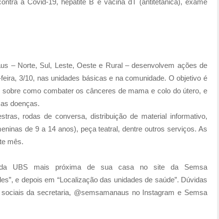
 contra a Covid-19, hepatite B e vacina dT (antitetânica), exame
aus – Norte, Sul, Leste, Oeste e Rural – desenvolvem ações de
eira, 3/10, nas unidades básicas e na comunidade. O objetivo é
ral sobre como combater os cânceres de mama e colo do útero, e
ssas doenças.
estras, rodas de conversa, distribuição de material informativo,
eninas de 9 a 14 anos), peça teatral, dentre outros serviços. As
te mês.
 da UBS mais próxima de sua casa no site da Semsa
es”, e depois em “Localização das unidades de saúde”. Dúvidas
 sociais da secretaria, @semsamanaus no Instagram e Semsa