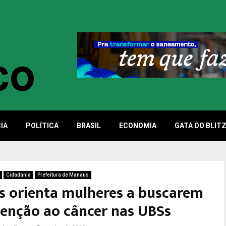
IA
POLÍTICA
BRASIL
ECONOMIA
GATA DO BLIT
Cidadania
Prefeitura de Manaus
s orienta mulheres a buscarem
venção ao câncer nas UBSs