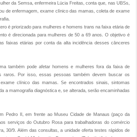
ulher da Semsa, enfermeira Lúcia Freitas, conta que, nas UBSs,
 ou de enfermagem, exame clínico das mamas, coleta de exame
afia.
ero é priorizado para mulheres e homens trans na faixa etária de
nto é direcionada para mulheres de 50 a 69 anos. O objetivo é
 faixas etárias por conta da alta incidência desses cânceres
ma também pode afetar homens e mulheres fora da faixa de
is raros. Por isso, essas pessoas também devem buscar os
xame clínico das mamas. Se encontrados sinais, sintomas
da a mamografia diagnóstica e, se alterada, serão encaminhadas
m Pedro II, em frente ao Museu Cidade de Manaus (paço da
o aos serviços do Outubro Rosa para trabalhadoras do comércio
ira, 30/9. Além das consultas, a unidade oferta testes rápidos de