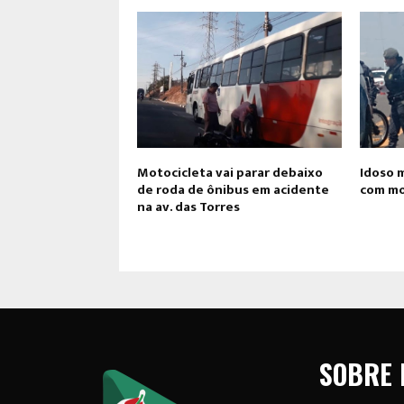
Motocicleta vai parar debaixo
Idoso 
de roda de ônibus em acidente
com mo
na av. das Torres
SOBRE 