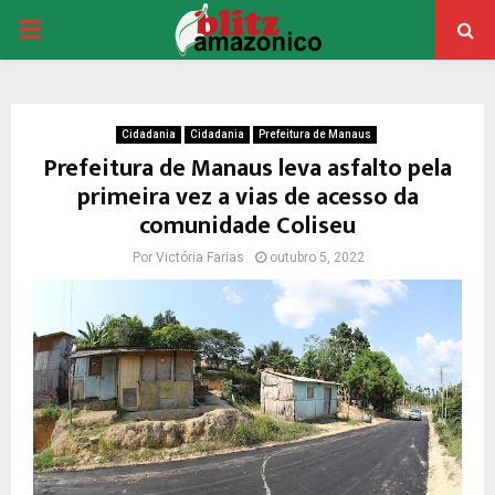
PRIMARY
MENU
Cidadania
Cidadania
Prefeitura de Manaus
Prefeitura de Manaus leva asfalto pela
primeira vez a vias de acesso da
comunidade Coliseu
Por
Victória Farias
outubro 5, 2022