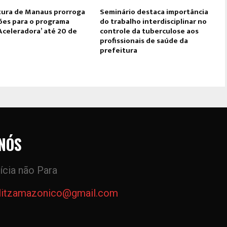
tura de Manaus prorroga
Seminário destaca importância
ções para o programa
do trabalho interdisciplinar no
Aceleradora’ até 20 de
controle da tuberculose aos
profissionais de saúde da
prefeitura
NÓS
ícia não Para
litzamazonico@gmail.com