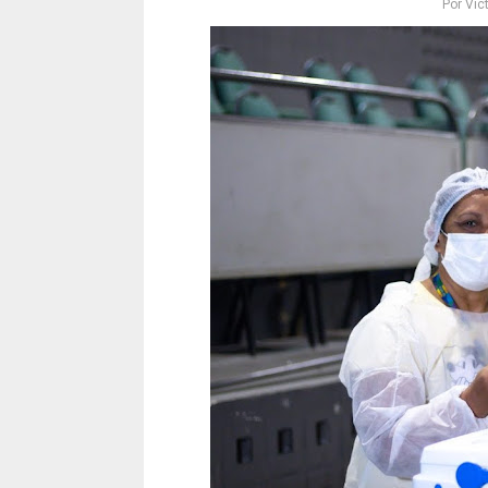
Por
Vict