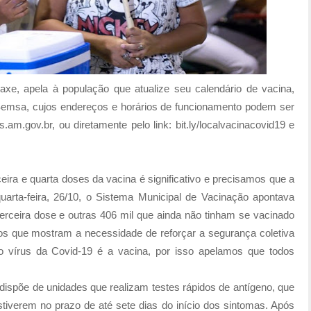
axe, apela à população que atualize seu calendário de vacina,
emsa, cujos endereços e horários de funcionamento podem ser
m.gov.br, ou diretamente pelo link: bit.ly/localvacinacovid19 e
ra e quarta doses da vacina é significativo e precisamos que a
quarta-feira, 26/10, o Sistema Municipal de Vacinação apontava
rceira dose e outras 406 mil que ainda não tinham se vacinado
s que mostram a necessidade de reforçar a segurança coletiva
 o vírus da Covid-19 é a vacina, por isso apelamos que todos
spõe de unidades que realizam testes rápidos de antígeno, que
tiverem no prazo de até sete dias do início dos sintomas. Após