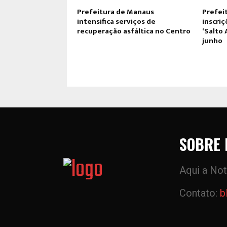
Prefeitura de Manaus
Prefei
intensifica serviços de
inscri
recuperação asfáltica no Centro
‘Salto 
junho
SOBRE 
Aqui a Not
Contato:
b