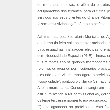
de mercados e feiras, e além da estrutur
equipamentos dos feirantes, para que eles p
serviços aos seus clientes do Grande Vitóri
fazem essa vizinhança”, afirmou o prefeito.
Administrada pela Secretaria Municipal de A
a reforma da feira vai contemplar melhorias n
piso, esquadrias, instalações elétricas, dr
com Necessidade Especial (PNE), pintura, en
“Os feirantes são os grandes merecedores 
reforma, os próprios permissionários precisa
eles não eram vistos, mas agora o prefeito v
nossa cidade”, pontuou o titular da Semacc,
A feira municipal da Conquista surgiu em m
estrutura atende a 68 permissionários, gera
os feirantes, esse momento era aguardado.
“Queria agradecer ao prefeito que está fa