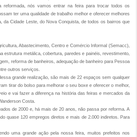
a reformada, nós vamos entrar na feira para trocar todos os
ossam ter uma qualidade de trabalho melhor e oferecer melhores
a, da Cidade Leste, do Nova Conquista, de todos os bairros que
gricultura, Abastecimento, Centro e Comércio Informal (Semacc),
a estrutura metálica, cobertura, paredes e painéis, revestimento,
enagem, reforma de banheiros, adequação de banheiro para Pessoa
tre outros serviços.
dessa grande realização, são mais de 22 espaços sem qualquer
ram tirar do bolso para melhorar o seu boxe e oferecer o melhor,
eio e vai fazer a diferença na história das feiras e mercados da
 Wanderson Costa.
eados de 2000 e, há mais de 20 anos, não passa por reforma. A
ndo quase 120 empregos diretos e mais de 2.000 indiretos. Para
zendo uma grande ação pela nossa feira, muitos prefeitos nos