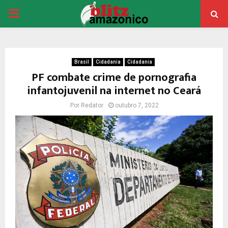
PRIMARY
MENU
Brasil
Cidadania
Cidadania
PF combate crime de pornografia
infantojuvenil na internet no Ceará
Por
Redator
outubro 7, 2022