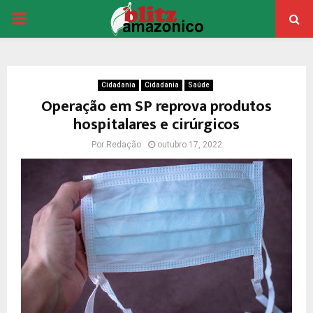
PRIMARY
MENU
Cidadania
Cidadania
Saúde
Operação em SP reprova produtos
hospitalares e cirúrgicos
Por
Redação
outubro 17, 2022