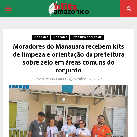
PRIMARY
MENU
Cidadania
Cidadania
Prefeitura de Manaus
Moradores do Manauara recebem kits
de limpeza e orientação da prefeitura
sobre zelo em áreas comuns do
conjunto
Por
Victória Farias
outubro 19, 2022