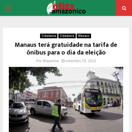
PRIMARY
MENU
Cidadania
Cidadania
Manaus
Manaus terá gratuidade na tarifa de
ônibus para o dia da eleição
Por
Shayenne
setembro 29, 2022