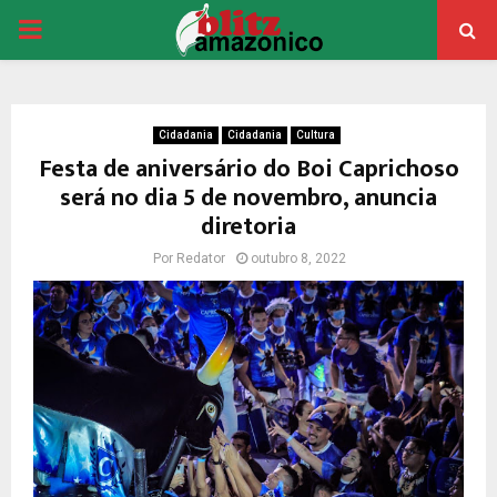
PRIMARY
MENU
Cidadania
Cidadania
Cultura
Festa de aniversário do Boi Caprichoso
será no dia 5 de novembro, anuncia
diretoria
Por
Redator
outubro 8, 2022