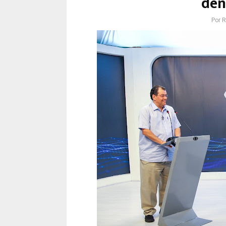
den
Por
R