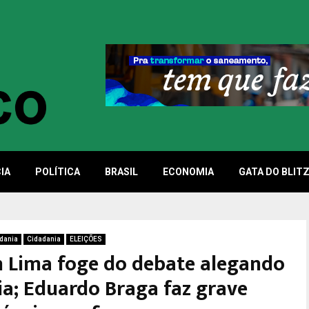
IA
POLÍTICA
BRASIL
ECONOMIA
GATA DO BLIT
dania
Cidadania
ELEIÇÕES
 Lima foge do debate alegando
ia; Eduardo Braga faz grave