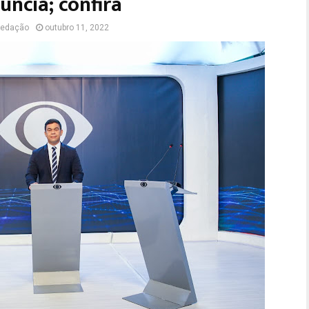
úncia; confira
edação
outubro 11, 2022