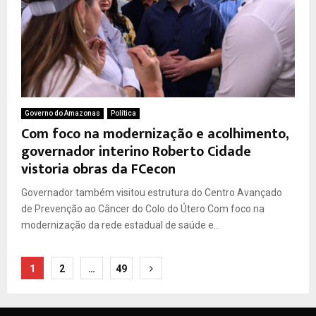
Governo do Amazonas
Política
Com foco na modernização e acolhimento,
governador interino Roberto Cidade
vistoria obras da FCecon
Governador também visitou estrutura do Centro Avançado
de Prevenção ao Câncer do Colo do Útero Com foco na
modernização da rede estadual de saúde e...
Paginação
1
2
…
49
de