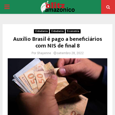
PRIMARY
MENU
Cidadania
Cidadania
Economia
Auxílio Brasil é pago a beneficiários
com NIS de final 8
Por
Shayenne
setembro 28, 2022