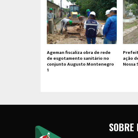
Ageman fiscaliza obra de rede
Prefei
de esgotamento sanitário no
ação d
conjunto Augusto Montenegro
Nossa 
1
SOBRE 