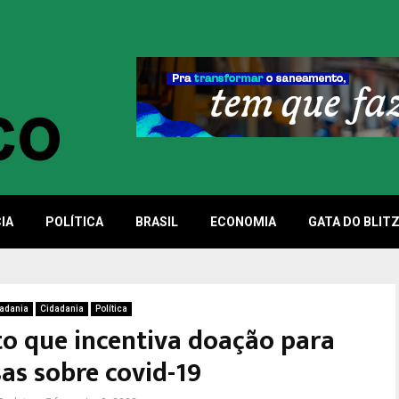
IA
POLÍTICA
BRASIL
ECONOMIA
GATA DO BLIT
adania
Cidadania
Política
to que incentiva doação para
as sobre covid-19