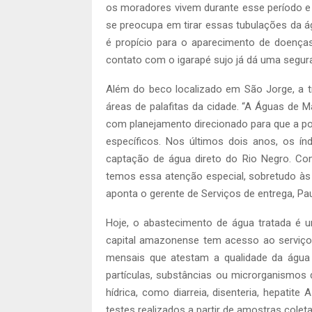
os moradores vivem durante esse período e 
se preocupa em tirar essas tubulações da ág
é propício para o aparecimento de doenç
contato com o igarapé sujo já dá uma segur
Além do beco localizado em São Jorge, a t
áreas de palafitas da cidade. “A Águas de 
com planejamento direcionado para que a p
específicos. Nos últimos dois anos, os ín
captação de água direto do Rio Negro. Co
temos essa atenção especial, sobretudo às
aponta o gerente de Serviços de entrega, Pau
Hoje, o abastecimento de água tratada é u
capital amazonense tem acesso ao serviço.
mensais que atestam a qualidade da água 
partículas, substâncias ou microrganismos
hídrica, como diarreia, disenteria, hepatit
testes realizados a partir de amostras cole