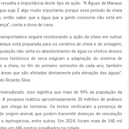
ressalta a importância deste tipo de ação. “A Águas de Manaus
ua suja. É algo muito importante, porque esse período de cheia
as, então saber que a água que a gente consome não está em
ança”, conta a dona de casa.
ransportadora seguirá monitorando a ação da cheia em outras
Manaus está preparada para os cenários de cheia e de estiagem,
opulação não sinta no abastecimento de água os efeitos desses
dices históricos de seca exigiram a adaptação do sistema de
m a cheia, no fim do primeiro semestre de cada ano, também
 áreas que são afetadas diretamente pela elevação das águas”,
lo Ricardo Silva.
niversalizado. Isso significa que mais de 99% da população da
 A pesquisa realizou aproximadamente 30 milhões de análises
que chega às torneiras. Os testes verificaram a presença de
 de origem animal, que podem transmitir doenças de veiculação
e A e leptospirose, entre outras. Em 2024, foram mais de 340 mil
tadas em 686 pontos espalhados na cidade.