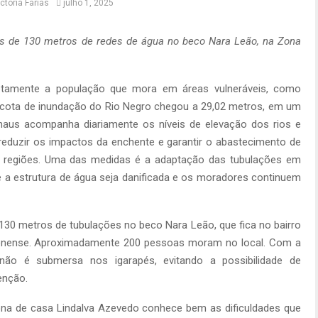
ictoria Farias
julho 1, 2025
 de 130 metros de redes de água no beco Nara Leão, na Zona
etamente a população que mora em áreas vulneráveis, como
 a cota de inundação do Rio Negro chegou a 29,02 metros, em um
naus acompanha diariamente os níveis de elevação dos rios e
reduzir os impactos da enchente e garantir o abastecimento de
s regiões. Uma das medidas é a adaptação das tubulações em
e a estrutura de água seja danificada e os moradores continuem
130 metros de tubulações no beco Nara Leão, que fica no bairro
zonense. Aproximadamente 200 pessoas moram no local. Com a
não é submersa nos igarapés, evitando a possibilidade de
enção.
ona de casa Lindalva Azevedo conhece bem as dificuldades que