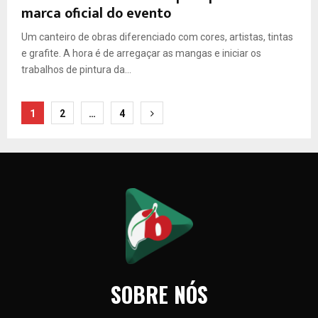
marca oficial do evento
Um canteiro de obras diferenciado com cores, artistas, tintas
e grafite. A hora é de arregaçar as mangas e iniciar os
trabalhos de pintura da...
Paginação
1
2
…
4
de
posts
SOBRE NÓS