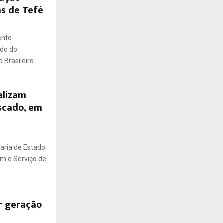
as de Tefé
ento
ado do
rasileiro...
alizam
scado, em
aria de Estado
om o Serviço de
ar geração