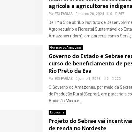
agrícola a agricultores indígen
Por
EDI FARIAS
março 26, 2024
0
267
De 1º a 5 de abril, o Instituto de Desenvolvim
Agropecuário e Florestal Sustentável do Est
Amazonas (Idam), em parceria com o Serviço B
Governo do Amazonas
Governo do Estado e Sebrae re
curso de beneficiamento de pe
Rio Preto da Eva
Por
EDI FARIAS
junho 1, 2023
0
225
O Governo do Amazonas, por meio da Secret
de Produção Rural (Sepror), em parceria a c
Apoio às Micro e...
Economia
Projeto do Sebrae vai incentiv
de renda no Nordeste