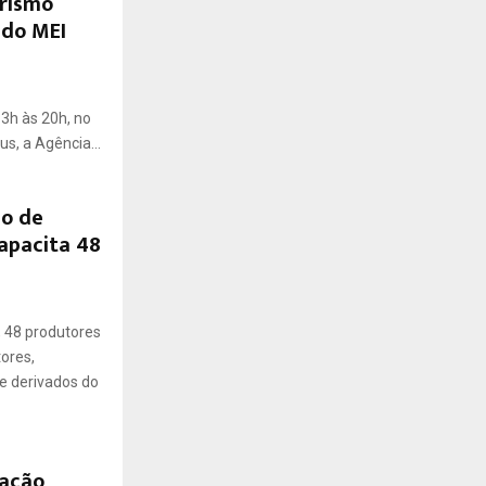
rismo
 do MEI
13h às 20h, no
s, a Agência...
so de
apacita 48
 48 produtores
tores,
e derivados do
zação