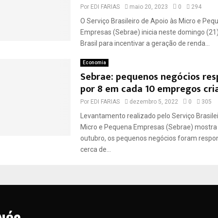
Por
EDI FARIAS
maio 20, 2023
0
294
O Serviço Brasileiro de Apoio às Micro e Peq
Empresas (Sebrae) inicia neste domingo (21)
Brasil para incentivar a geração de renda...
Economia
Sebrae: pequenos negócios re
por 8 em cada 10 empregos cri
Por
EDI FARIAS
dezembro 5, 2022
0
305
Levantamento realizado pelo Serviço Brasile
Micro e Pequena Empresas (Sebrae) mostra
outubro, os pequenos negócios foram respo
cerca de...