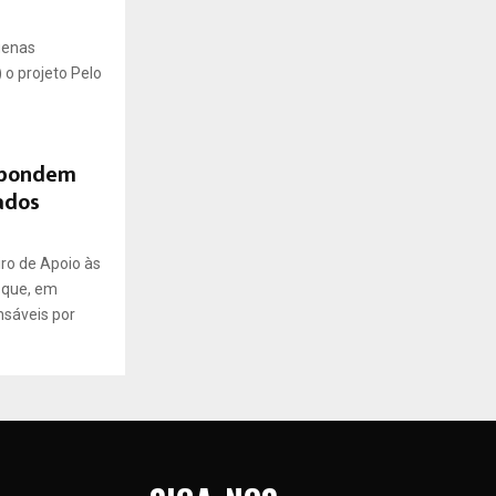
uenas
 o projeto Pelo
spondem
ados
iro de Apoio às
 que, em
nsáveis por