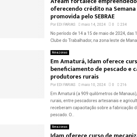
A
feam fortalece empreendedo
oferecendo crédito na Semana
promovida pelo SEBRAE
Por
EDI FARIAS
maio 14, 2024
0
234
No período de 14 a 15 de maio de 2024, das 
Clube do Trabalhador, na zona leste de Manau
Amazonas
Em Amaturá, Idam oferece cur
beneficiamento de pescado e c
produtores rurais
Por
EDI FARIAS
maio 10, 2024
0
216
Em Amaturá (a 909 quilômetros de Manaus),
rurais, entre pescadores artesanais e agricul
receberam capacitação sobre a fabricação d
pescado. O...
Amazonas
Idam oferece curso de mecani