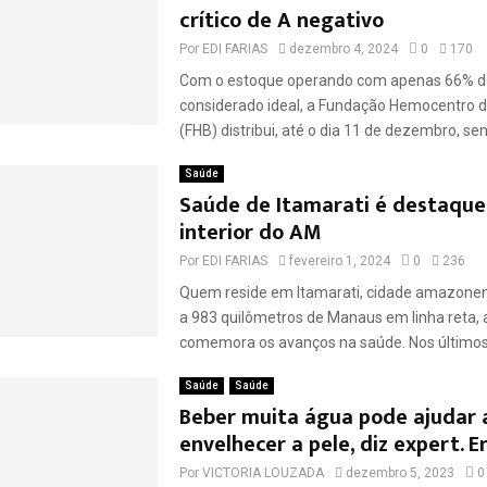
crítico de A negativo
Por
EDI FARIAS
dezembro 4, 2024
0
170
Com o estoque operando com apenas 66% do
considerado ideal, a Fundação Hemocentro de
(FHB) distribui, até o dia 11 de dezembro, sen
Saúde
Saúde de Itamarati é destaque
interior do AM
Por
EDI FARIAS
fevereiro 1, 2024
0
236
Quem reside em Itamarati, cidade amazonen
a 983 quilômetros de Manaus em linha reta
comemora os avanços na saúde. Nos últimos 
Saúde
Saúde
Beber muita água pode ajudar 
envelhecer a pele, diz expert. 
Por
VICTORIA LOUZADA
dezembro 5, 2023
0