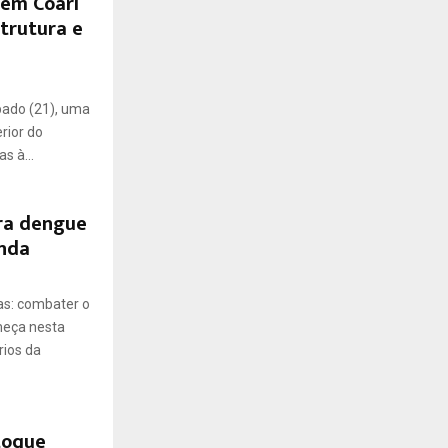
em Coari
trutura e
bado (21), uma
rior do
s à...
ra dengue
unda
as: combater o
meça nesta
rios da
toque