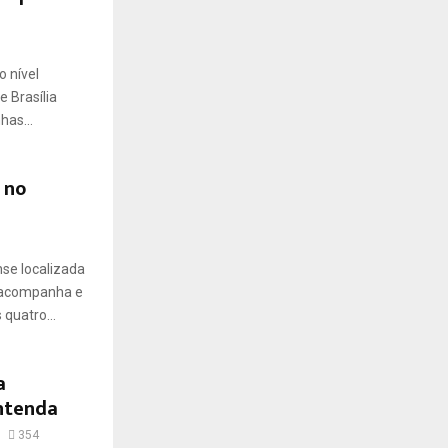
 nível
 Brasília
has...
 no
se localizada
, acompanha e
quatro...
a
Entenda
354