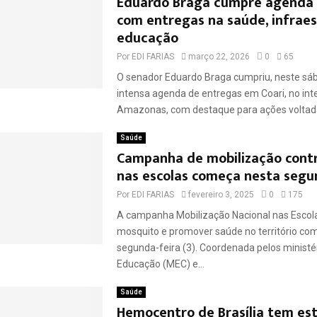
Eduardo Braga cumpre agenda 
com entregas na saúde, infraes
educação
Por
EDI FARIAS
março 22, 2026
0
65
O senador Eduardo Braga cumpriu, neste sá
intensa agenda de entregas em Coari, no inte
Amazonas, com destaque para ações voltada
Saúde
Campanha de mobilização cont
nas escolas começa nesta seg
Por
EDI FARIAS
fevereiro 3, 2025
0
175
A campanha Mobilização Nacional nas Escol
mosquito e promover saúde no território co
segunda-feira (3). Coordenada pelos ministé
Educação (MEC) e...
Saúde
Hemocentro de Brasília tem es