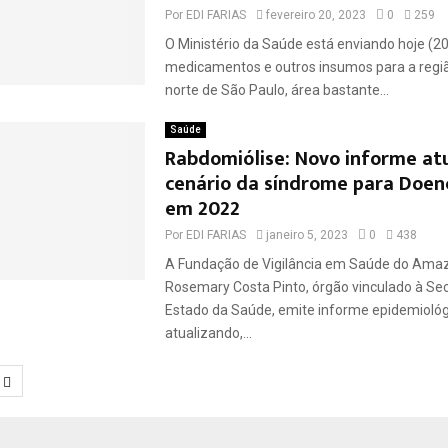
Por
EDI FARIAS
fevereiro 20, 2023
0
259
O Ministério da Saúde está enviando hoje (20
medicamentos e outros insumos para a região
norte de São Paulo, área bastante...
Saúde
Rabdomiólise: Novo informe atu
cenário da síndrome para Doen
em 2022
Por
EDI FARIAS
janeiro 5, 2023
0
438
A Fundação de Vigilância em Saúde do Amaz
Rosemary Costa Pinto, órgão vinculado à Sec
Estado da Saúde, emite informe epidemiológ
atualizando,...
ção