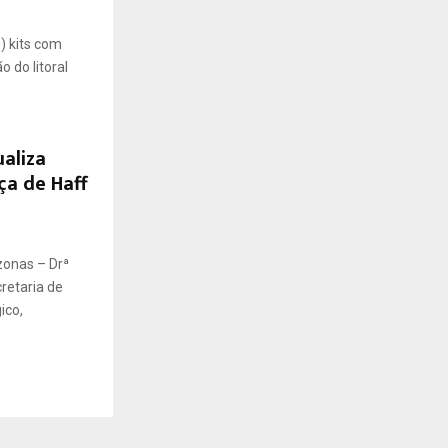
) kits com
 do litoral
aliza
ça de Haff
onas – Drª
retaria de
ico,