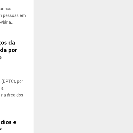
Manaus
om pessoas em
ária,...
ços da
ada por
o
a (DPTC), por
 a
 na área dos
dios e
P