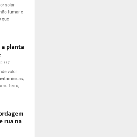
or solar
 não fumar e
s que
 a planta
e
337
nde valor
ivitamínicas,
omo ferro,
bordagem
e rua na