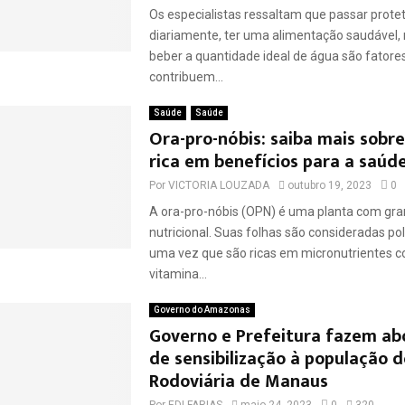
Os especialistas ressaltam que passar protet
diariamente, ter uma alimentação saudável,
beber a quantidade ideal de água são fatore
contribuem...
Saúde
Saúde
Ora-pro-nóbis: saiba mais sobre
rica em benefícios para a saúd
Por
VICTORIA LOUZADA
outubro 19, 2023
0
A ora-pro-nóbis (OPN) é uma planta com gra
nutricional. Suas folhas são consideradas pol
uma vez que são ricas em micronutrientes c
vitamina...
Governo do Amazonas
Governo e Prefeitura fazem a
de sensibilização à população d
Rodoviária de Manaus
Por
EDI FARIAS
maio 24, 2023
0
320