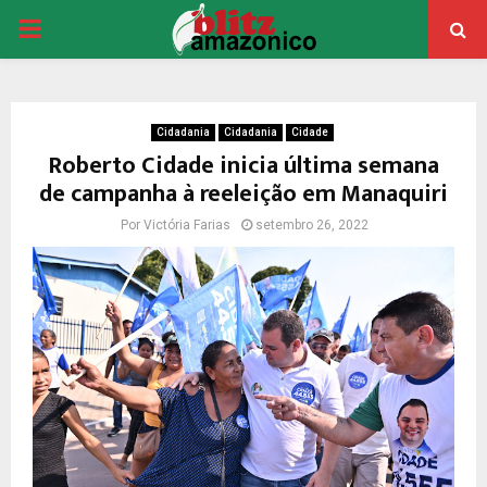
PRIMARY
MENU
Cidadania
Cidadania
Cidade
Roberto Cidade inicia última semana
de campanha à reeleição em Manaquiri
Por
Victória Farias
setembro 26, 2022