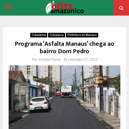
PRIMARY
MENU
Cidadania
Cidadania
Prefeitura de Manaus
Programa ‘Asfalta Manaus’ chega ao
bairro Dom Pedro
Por
Victória Farias
setembro 27, 2022