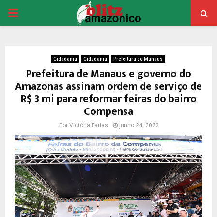
PRIMARY
MENU
Cidadania
Cidadania
Prefeitura de Manaus
Prefeitura de Manaus e governo do
Amazonas assinam ordem de serviço de
R$ 3 mi para reformar feiras do bairro
Compensa
Por
Victória Farias
junho 24, 2022