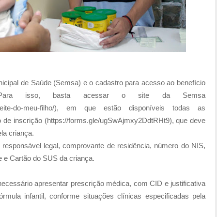
icipal de Saúde (Semsa) e o cadastro para acesso ao benefício
. Para isso, basta acessar o site da Semsa
a-leite-do-meu-filho/), em que estão disponíveis todas as
o de inscrição (https://forms.gle/ugSwAjmxy2DdtRHt9), que deve
la criança.
responsável legal, comprovante de residência, número do NIS,
 e Cartão do SUS da criança.
cessário apresentar prescrição médica, com CID e justificativa
órmula infantil, conforme situações clínicas especificadas pela