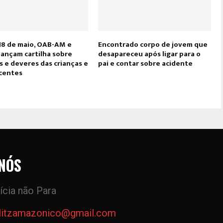
18 de maio, OAB-AM e
Encontrado corpo de jovem que
lançam cartilha sobre
desapareceu após ligar para o
s e deveres das crianças e
pai e contar sobre acidente
centes
NÓS
ícia não Para
litzamazonico@gmail.com