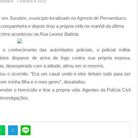
Redator
outubro 4, 2022
s em Surubim, município localizado no Agreste de Pernambuco,
a companheira e depois tirou a própria vida na manhã da última
O crime aconteceu na Rua Leonor Batista.
conhecimento das autoridades policiais, o policial militar
vários disparos de arma de fogo contra sua própria esposa,
cia, desesperado com a atitude, atirou em si mesmo.
ou o ocorrido. “Era um casal unido e eles tinham tudo para ser
 com minha filha e o meu genro”, desabafou.
ter o homicídio e tirar a própria vida. Agentes da Polícia Civil
 investigações.