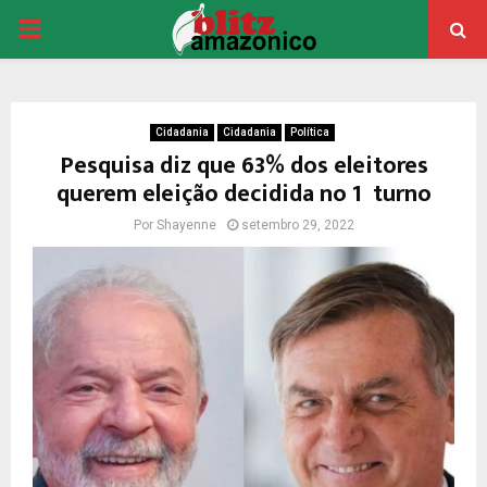
PRIMARY
MENU
Cidadania
Cidadania
Política
Pesquisa diz que 63% dos eleitores
querem eleição decidida no 1º turno
Por
Shayenne
setembro 29, 2022