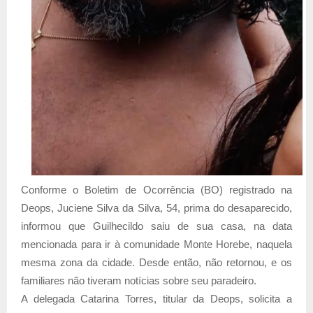
Conforme o Boletim de Ocorrência (BO) registrado na
Deops, Juciene Silva da Silva, 54, prima do desaparecido,
informou que Guilhecildo saiu de sua casa, na data
mencionada para ir à comunidade Monte Horebe, naquela
mesma zona da cidade. Desde então, não retornou, e os
familiares não tiveram notícias sobre seu paradeiro.
A delegada Catarina Torres, titular da Deops, solicita a