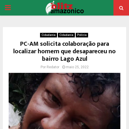
PRIMARY
MENU
Cidadania
Cidadania
Polícia
PC-AM solicita colaboração para
localizar homem que desapareceu no
bairro Lago Azul
Por
Redator
maio 25, 2022