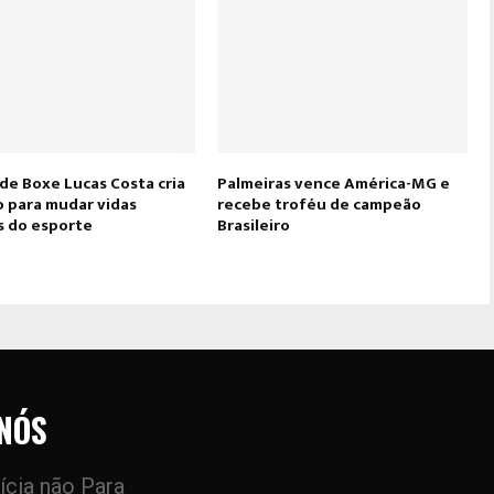
de Boxe Lucas Costa cria
Palmeiras vence América-MG e
o para mudar vidas
recebe troféu de campeão
s do esporte
Brasileiro
NÓS
ícia não Para