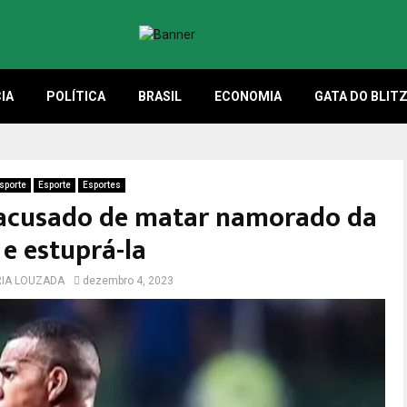
IA
POLÍTICA
BRASIL
ECONOMIA
GATA DO BLIT
sporte
Esporte
Esportes
 acusado de matar namorado da
 e estuprá-la
RIA LOUZADA
dezembro 4, 2023