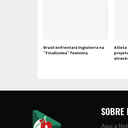
Brasil enfrentará Inglaterra na
Atleta 
“Finalíssima” feminina
projet
atravé
SOBRE 
Aqui a Not