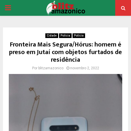
PRIMARY
MENU
Cidade
Polícia
Polícia
Fronteira Mais Segura/Hórus: homem é
preso em Jutaí com objetos furtados de
residência
Por
blitzamazonico
novembro 2, 2022