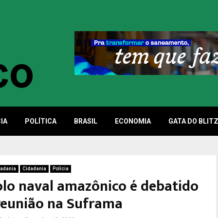
IA
POLÍTICA
BRASIL
ECONOMIA
GATA DO BLIT
dadania
Cidadania
Polícia
olo naval amazônico é debatido
reunião na Suframa