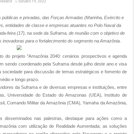
Redator
outubro 19, 2022
s públicas e privadas, das Forças Armadas (Marinha, Exército e
s, entidades de classe e empresas atuantes no Polo Naval da
a-feira (17), na sede da Suframa, de reunião com o objetivo de
ões inovadoras para o fortalecimento do segmento na Amazônia.
xto do projeto “Amazônia 2040: cenários prospectivos e agenda
em sendo coordenado pela Suframa desde julho deste ano e visa
a sociedade para discussão de temas estratégicos e fomento de
édio e longo prazo.
idores da Suframa e de diversas empresas e instituições, entre
as, Universidade do Estado do Amazonas (UEA), Instituto de
rasil, Comando Militar da Amazônia (CMA), Yamaha da Amazônia,
os disseminados nas palestras, destaque para ações como a
mazônia com utilização de Realidade Aumentada; as soluções
s e mercadorias na região oferecidas pela Navegam; e o projeto