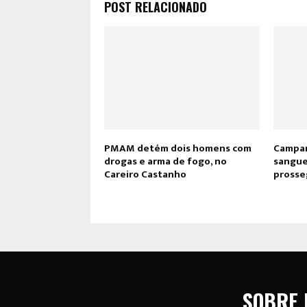
POST RELACIONADO
PMAM detém dois homens com
Campan
drogas e arma de fogo, no
sangue
Careiro Castanho
prosseg
SOBRE 