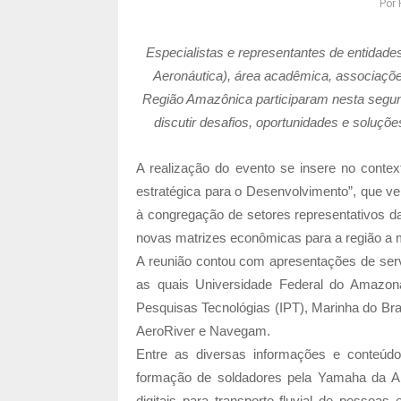
Por
Especialistas e representantes de entidade
Aeronáutica), área acadêmica, associaçõe
Região Amazônica participaram nesta segund
discutir desafios, oportunidades e soluç
A realização do evento se insere no conte
estratégica para o Desenvolvimento”, que v
à congregação de setores representativos d
novas matrizes econômicas para a região a m
A reunião contou com apresentações de serv
as quais Universidade Federal do Amazon
Pesquisas Tecnológias (IPT), Marinha do B
AeroRiver e Navegam.
Entre as diversas informações e conteúd
formação de soldadores pela Yamaha da A
digitais para transporte fluvial de pessoa