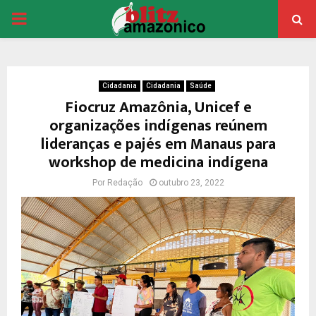
PRIMARY
MENU
Cidadania
Cidadania
Saúde
Fiocruz Amazônia, Unicef e
organizações indígenas reúnem
lideranças e pajés em Manaus para
workshop de medicina indígena
Por
Redação
outubro 23, 2022