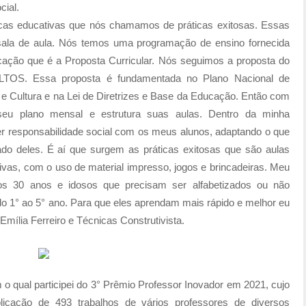
cial.
ticas educativas que nós chamamos de práticas exitosas. Essas
m sala de aula. Nós temos uma programação de ensino fornecida
ação que é a Proposta Curricular. Nós seguimos a proposta do
. Essa proposta é fundamentada no Plano Nacional de
 Cultura e na Lei de Diretrizes e Base da Educação. Então com
seu plano mensal e estrutura suas aulas. Dentro da minha
r responsabilidade social com os meus alunos, adaptando o que
ado deles. É aí que surgem as práticas exitosas que são aulas
usivas, com o uso de material impresso, jogos e brincadeiras. Meu
dos 30 anos e idosos que precisam ser alfabetizados ou não
do 1° ao 5° ano. Para que eles aprendam mais rápido e melhor eu
mília Ferreiro e Técnicas Construtivista.
m o qual participei do 3° Prêmio Professor Inovador em 2021, cujo
licação de 493 trabalhos de vários professores de diversos