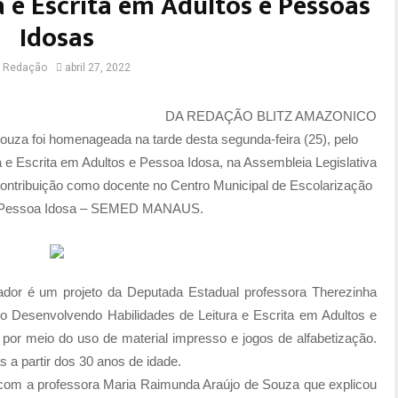
a e Escrita em Adultos e Pessoas
Idosas
r
Redação
abril 27, 2022
DA REDAÇÃO BLITZ AMAZONICO
uza foi homenageada na tarde desta segunda-feira (25), pelo
a e Escrita em Adultos e Pessoa Idosa, na Assembleia Legislativa
ntribuição como docente no Centro Municipal de Escolarização
a Pessoa Idosa – SEMED MANAUS.
ador é um projeto da Deputada Estadual professora Therezinha
o Desenvolvendo Habilidades de Leitura e Escrita em Adultos e
por meio do uso de material impresso e jogos de alfabetização.
 a partir dos 30 anos de idade.
a professora Maria Raimunda Araújo de Souza que explicou