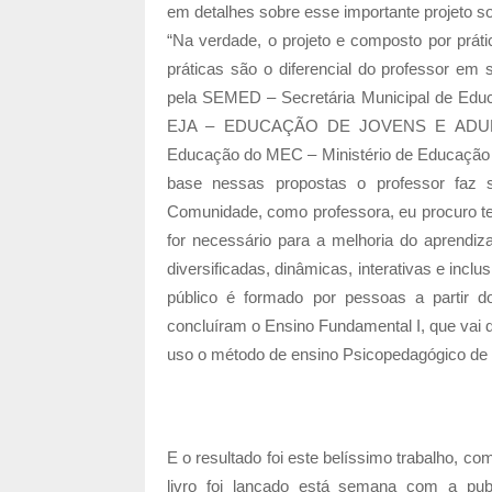
em detalhes sobre esse importante projeto so
“Na verdade, o projeto e composto por prá
práticas são o diferencial do professor e
pela SEMED – Secretária Municipal de Educ
EJA – EDUCAÇÃO DE JOVENS E ADULTOS
Educação do MEC – Ministério de Educação e
base nessas propostas o professor faz 
Comunidade, como professora, eu procuro te
for necessário para a melhoria do aprendiz
diversificadas, dinâmicas, interativas e incl
público é formado por pessoas a partir 
concluíram o Ensino Fundamental I, que vai 
uso o método de ensino Psicopedagógico de E
E o resultado foi este belíssimo trabalho, co
livro foi lançado está semana com a pub