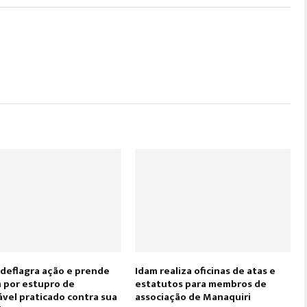
deflagra ação e prende
Idam realiza oficinas de atas e
por estupro de
estatutos para membros de
ável praticado contra sua
associação de Manaquiri