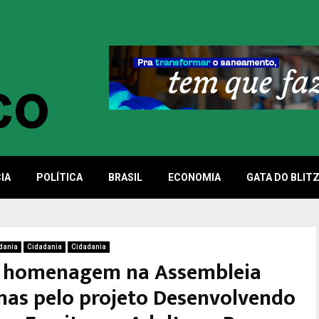
IA
POLÍTICA
BRASIL
ECONOMIA
GATA DO BLIT
dania
Cidadania
Cidadania
e homenagem na Assembleia
nas pelo projeto Desenvolvendo