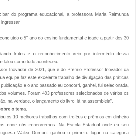
icipar do programa educacional, a professora Maria Raimunda
ingressar.
 concluído o 5° ano do ensino fundamental e idade a partir dos 30
ando frutos e o reconhecimento veio por intermédio dessa
 falou como tudo aconteceu.
fessor Inovador de 2021, que é do Prêmio Professor Inovador da
ua equipe faz este excelente trabalho de divulgação das práticas
publicação e o ano passado eu concorri, ganhei, fui selecionada,
 dos volumes. Foram 493 professores selecionados de vários os
ão, na verdade, o lançamento do livro, lá na assembleia”.
sobre o tema.
ou os 10 melhores trabalhos com troféus e prêmios em dinheiro
rias onde nós concorremos. Na Escola Estadual onde eu sou
tuguesa Walex Dumont ganhou o primeiro lugar na categoria