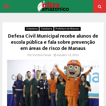
PRIMARY
MENU
Cidadania
Cidadania
Prefeitura de Manaus
Defesa Civil Municipal recebe alunos de
escola pública e fala sobre prevenção
em áreas de risco de Manaus
Por
Victória Farias
outubro 14, 2022