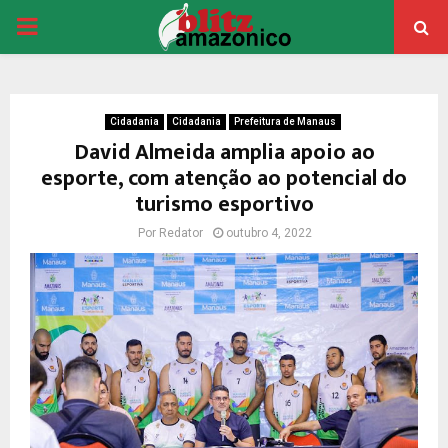
PRIMARY
MENU
Cidadania
Cidadania
Prefeitura de Manaus
David Almeida amplia apoio ao
esporte, com atenção ao potencial do
turismo esportivo
Por
Redator
outubro 4, 2022