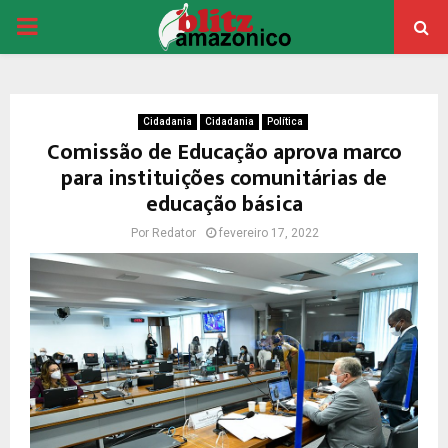
PRIMARY
MENU
Cidadania
Cidadania
Política
Comissão de Educação aprova marco
para instituições comunitárias de
educação básica
Por
Redator
fevereiro 17, 2022