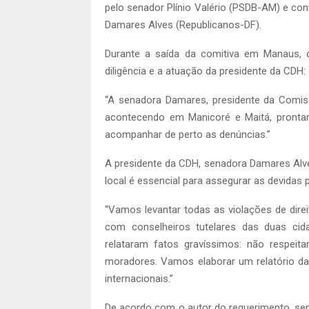
pelo senador Plínio Valério (PSDB-AM) e co
Damares Alves (Republicanos-DF).
Durante a saída da comitiva em Manaus, o
diligência e a atuação da presidente da CDH:
“A senadora Damares, presidente da Comi
acontecendo em Manicoré e Maitá, pronta
acompanhar de perto as denúncias.”
A presidente da CDH, senadora Damares Alv
local é essencial para assegurar as devidas 
“Vamos levantar todas as violações de dir
com conselheiros tutelares das duas ci
relataram fatos gravíssimos: não respeit
moradores. Vamos elaborar um relatório da
internacionais.”
De acordo com o autor do requerimento, sen