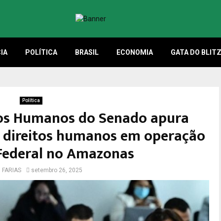
IA
POLÍTICA
BRASIL
ECONOMIA
GATA DO BLIT
Política
tos Humanos do Senado apura
de direitos humanos em operação
 Federal no Amazonas
I FARIAS
setembro 26, 2025