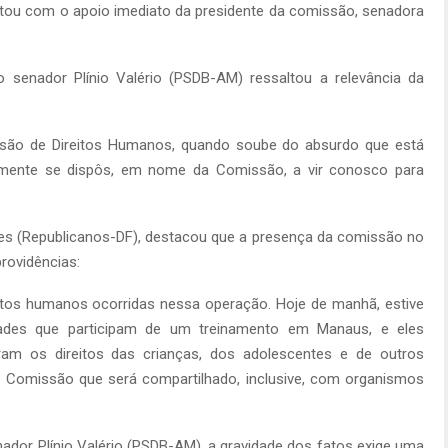
ntou com o apoio imediato da presidente da comissão, senadora
 senador Plínio Valério (PSDB-AM) ressaltou a relevância da
ssão de Direitos Humanos, quando soube do absurdo que está
mente se dispôs, em nome da Comissão, a vir conosco para
es (Republicanos-DF), destacou que a presença da comissão no
providências:
eitos humanos ocorridas nessa operação. Hoje de manhã, estive
dades que participam de um treinamento em Manaus, e eles
aram os direitos das crianças, dos adolescentes e de outros
 Comissão que será compartilhado, inclusive, com organismos
ador Plínio Valério (PSDB-AM), a gravidade dos fatos exige uma