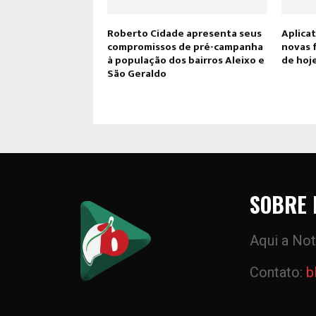
Roberto Cidade apresenta seus
Aplicat
compromissos de pré-campanha
novas f
à população dos bairros Aleixo e
de hoj
São Geraldo
SOBRE 
Aqui a Not
Contato:
b