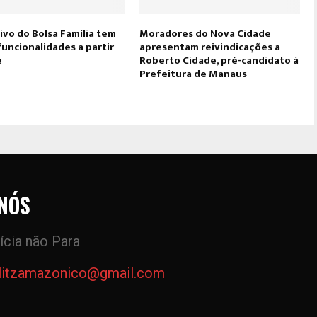
ivo do Bolsa Família tem
Moradores do Nova Cidade
uncionalidades a partir
apresentam reivindicações a
e
Roberto Cidade, pré-candidato à
Prefeitura de Manaus
NÓS
ícia não Para
litzamazonico@gmail.com