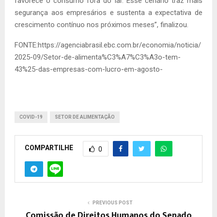
favorece o consumo fora do lar. Esse cenário traz mais
segurança aos empresários e sustenta a expectativa de
crescimento contínuo nos próximos meses”, finalizou.
FONTE:https://agenciabrasil.ebc.com.br/economia/noticia/
2025-09/Setor-de-alimenta%C3%A7%C3%A3o-tem-
43%25-das-empresas-com-lucro-em-agosto-
COVID-19
SETOR DE ALIMENTAÇÃO
COMPARTILHE
0
PREVIOUS POST
Comissão de Direitos Humanos do Senado