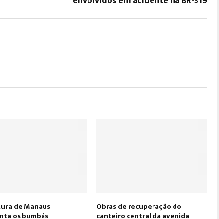
envolvidos em acidente na BR-319
tura de Manaus
Obras de recuperação do
nta os bumbás
canteiro central da avenida