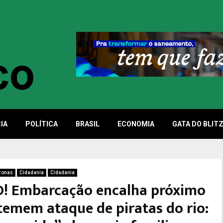
IA
POLÍTICA
BRASIL
ECONOMIA
GATA DO BLIT
zonas
Cidadania
Cidadania
! Embarcação encalha próximo
 temem ataque de piratas do rio: